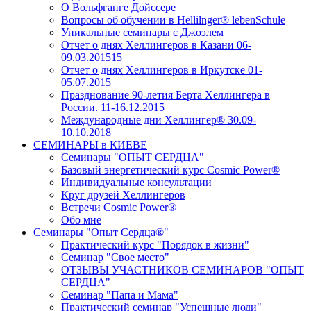
О Вольфганге Дойссере
Вопросы об обучении в Hellilnger® lebenSchule
Уникальные семинары с Джоэлем
Отчет о днях Хеллингеров в Казани 06-
09.03.201515
Отчет о днях Хеллингеров в Иркутске 01-
05.07.2015
Празднование 90-летия Берта Хеллингера в
России. 11-16.12.2015
Международные дни Хеллингер® 30.09-
10.10.2018
СЕМИНАРЫ в КИЕВЕ
Семинары "ОПЫТ СЕРДЦА"
Базовый энергетический курс Cosmic Power®
Индивидуальные консультации
Круг друзей Хеллингеров
Встречи Cosmic Power®
Обо мне
Семинары "Опыт Сердца®"
Практический курс "Порядок в жизни"
Семинар "Свое место"
ОТЗЫВЫ УЧАСТНИКОВ СЕМИНАРОВ "ОПЫТ
СЕРДЦА"
Семинар "Папа и Мама"
Практический семинар "Успешные люди"