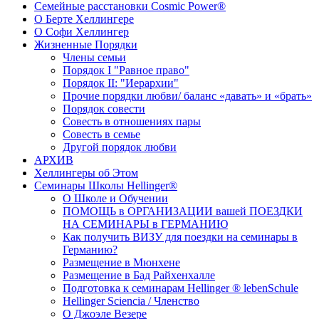
Семейные расстановки Cosmic Power®
О Берте Хеллингере
О Софи Хеллингер
Жизненные Порядки
Члены семьи
Порядок I "Равное право"
Порядок II: "Иерархии"
Прочие порядки любви/ баланс «давать» и «брать»
Порядок совести
Совесть в отношениях пары
Совесть в семье
Другой порядок любви
АРХИВ
Хеллингеры об Этом
Семинары Школы Hellinger®
О Школе и Обучении
ПОМОЩЬ в ОРГАНИЗАЦИИ вашей ПОЕЗДКИ
НА СЕМИНАРЫ в ГЕРМАНИЮ
Как получить ВИЗУ для поездки на семинары в
Германию?
Размещение в Мюнхене
Размещение в Бад Райхенхалле
Подготовка к семинарам Hellinger ® lebenSchule
Hellinger Sciencia / Членство
О Джоэле Везере