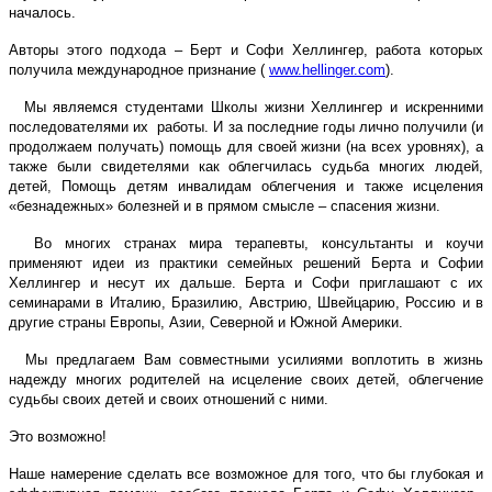
началось.
Авторы этого подхода – Берт и Софи Хеллингер, работа которых
получила международное признание (
www.hellinger.com
).
Мы являемся студентами Школы жизни Хеллингер и искренними
последователями их работы. И за последние годы лично получили (и
продолжаем получать) помощь для своей жизни (на всех уровнях), а
также были свидетелями как облегчилась судьба многих людей,
детей, Помощь детям инвалидам облегчения и также исцеления
«безнадежных» болезней и в прямом смысле – спасения жизни.
Во многих странах мира терапевты, консультанты и коучи
применяют идеи из практики семейных решений Берта и Софии
Хеллингер и несут их дальше. Берта и Софи приглашают с их
семинарами в Италию, Бразилию, Австрию, Швейцарию, Россию и в
другие страны Европы, Азии, Северной и Южной Америки.
Мы предлагаем Вам совместными усилиями воплотить в жизнь
надежду многих родителей на исцеление своих детей, облегчение
судьбы своих детей и своих отношений с ними.
Это возможно!
Наше намерение сделать все возможное для того, что бы глубокая и