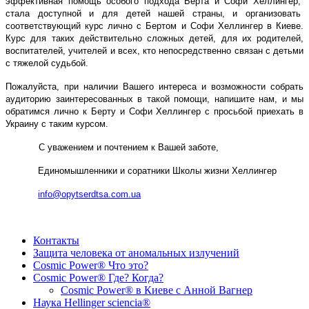
эффективная помощь особого подхода Берта и Софи Хеллингер,
стала доступной и для детей нашей страны, и организовать
соответствующий курс лично с Бертом и Софи Хеллингер в Киеве.
Курс для таких действительно сложных детей, для их родителей,
воспитателей, учителей и всех, кто непосредственно связан с детьми
с тяжелой судьбой.
Пожалуйста, при наличии Вашего интереса и возможности собрать
аудиторию заинтересованных в такой помощи, напишите нам, и мы
обратимся лично к Берту и Софи Хеллингер с просьбой приехать в
Украину с таким курсом.
С уважением и почтением к Вашей заботе,
Единомышленники и соратники Школы жизни Хеллингер
info@opytserdtsa.com.ua
Контакты
Защита человека от аномальных излучений
Cosmic Power® Что это?
Cosmic Power® Где? Когда?
Cosmic Power® в Киеве с Анной Вагнер
Наука Hellinger sciencia®