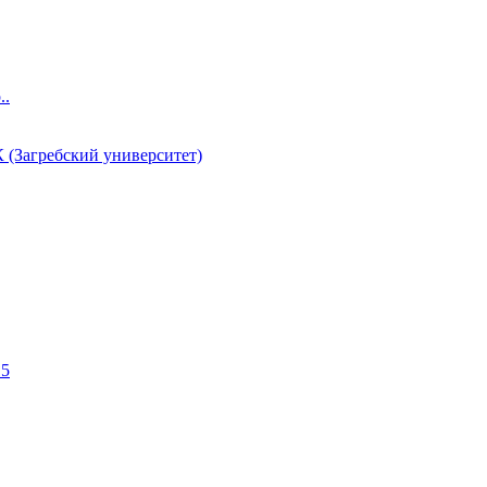
..
агребский университет)
15