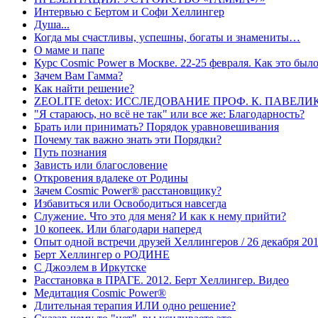
Интервью с Бертом и Софи Хеллингер
Душа...
Когда мы счастливы, успешны, богаты и знамениты…
О маме и папе
Курс Cosmic Power в Москве. 22-25 февраля. Как это было
Зачем Вам Гамма?
Как найти решение?
ZEOLITE detox: ИССЛЕДОВАНИЕ ПРОФ. К. ПАВЕЛИК (З
"Я стараюсь, но всё не так" или все же: Благодарность?
Брать или принимать? Порядок уравновешивания
Почему так важно знать эти Порядки?
Путь познания
Зависть или благословение
Откровения вдалеке от Родины
Зачем Cosmic Power® расстановщику?
Избавиться или Освободиться навсегда
Служение. Что это для меня? И как к нему прийти?
10 копеек. Или благодари наперед
Опыт одной встречи друзей Хеллингеров / 26 декабря 20
Берт Хеллингер о РОДИНЕ
С Джоэлем в Иркутске
Расстановка в ПРАГЕ. 2012. Берт Хеллингер. Видео
Медитация Cosmic Power®
Длительная терапия ИЛИ одно решение?