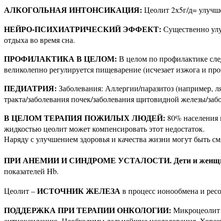
АЛКОГОЛЬНАЯ ИНТОНСИКАЦИЯ:
Цеолит 2х5г/д= улучш
НЕЙРО-ПСИХИАТРИЧЕСКИЙ ЭФФЕКТ:
Существенно улу
отдыха во время сна.
ПРОФИЛАКТИКА В ЦЕЛОМ:
В целом по профилактике след
великолепно регулируется пищеварение (исчезает изжога и пр
ПЕДИАТРИЯ:
Заболевания: Аллергии/паразитоз (например, л
тракта/заболевания почек/заболевания щитовидной железы/заб
В ЦЕЛОМ ТЕРАПИЯ ПОЖИЛЫХ ЛЮДЕЙ:
80% населения в
жидкостью цеолит может компенсировать этот недостаток.
Наряду с улучшением здоровья и качества жизни могут быть с
ПРИ АНЕМИИ И СИНДРОМЕ УСТАЛОСТИ.
Дети и жен
показателей Hb.
ИСТОЧНИК ЖЕЛЕЗА
Цеолит –
в процесс ионообмена и ресо
ПОДДЕРЖКА ПРИ ТЕРАПИИ ОНКОЛОГИИ:
Микроцеолит х
антиоксидацию. Необходимы дальнейшие исследования. Хорош