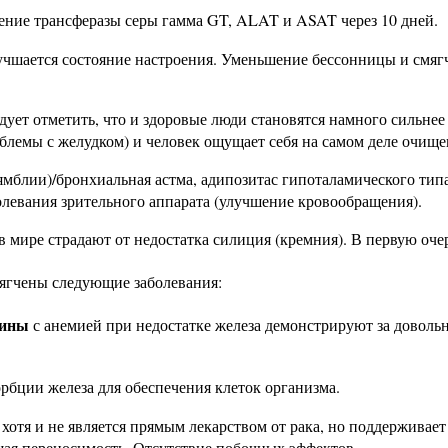
ение трансферазы серы гамма GT, ALAT и ASAT через 10 дней.
чшается состояние настроения. Уменьшение бессонницы и смягч
ует отметить, что и здоровые люди становятся намного сильнее
облемы с желудком) и человек ощущает себя на самом деле очищ
ямблии)/бронхиальная астма, адипозитас гипоталамического тип
олевания зрительного аппарата (улучшение кровообращения).
 мире страдают от недостатка силиция (кремния). В первую оче
мягчены следующие заболевания:
щины
с анемией при недостатке железа демонстрируют за довольно
рбции железа для обеспечения клеток организма.
отя и не является прямым лекарством от рака, но поддерживае
ая переносимость. Отсутствие побочных эффектов.