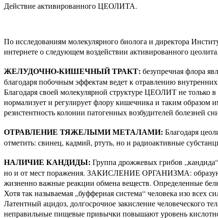
Действие активированного ЦЕОЛИТА.
По исследованиям молекулярного биолога и директора Институ
интернете о следующем воздействии активированного цеолита
ЖЕЛУДОЧНО-КИШЕЧНЫЙ ТРАКТ:
безупречная флора явл
благодаря побочным эффектам ведет к отравлению внутренних 
Благодаря своей молекулярной структуре ЦЕОЛИТ не только в 
нормализует и регулирует флору кишечника и таким образом и
резистентность колонии патогенных возбудителей болезней сн
ОТРАВЛЕНИЕ ТЯЖЕЛЫМИ МЕТАЛАМИ:
Благодаря цеоли
отметить: свинец, кадмий, ртуть, но и радиоактивные субстан
НАЛИЧИЕ КАНДИДЫ:
Группа дрожжевых грибов „кандида“, 
но и от мест поражения. ЗАКИСЛЕНИЕ ОРГАНИЗМА: образующ
жизненно важные реакции обмена веществ. Определенные белк
Хотя так называемая „буфферная система“ человека изо всех с
Латентный ацидоз, долгосрочное закисление человеческого тел
неправильные пищевые привычки повышают уровень кислотности,