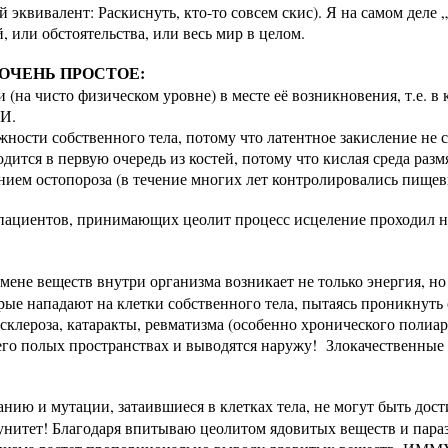
ий эквивалент: Раскиснуть, кто-то совсем скис). Я на самом деле
, или обстоятельства, или весь мир в целом.
 ОЧЕНЬ ПРОСТОЕ:
на чисто физическом уровне) в месте её возникновения, т.е. в 
И.
сти собственного тела, потому что латентное закисление не с
дится в первую очередь из костей, потому что кислая среда размя
ем остопороза (в течение многих лет контролировались пищевы
ациентов, принимающих цеолит процесс исцеление проходил на 
ене веществ внутри организма возникает не только энергия, н
ые нападают на клетки собственного тела, пытаясь проникнуть 
клероза, катаракты, ревматизма (особенно хронического полиар
пространствах и выводятся наружу! Злокачественные обра
ию и мутации, затаившиеся в клетках тела, не могут быть до
нитет! Благодаря впитываю цеолитом ядовитых веществ и параз