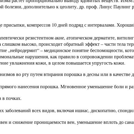
ть организма растет пропорционально выводу ядовитых ве
ой болезни, дополнительно к цеолиту, др. проф. Линус Паулин
де присыпки, компрессов 10 дней подряд с интервалами. Хороши
апевтически резистентном акне, атопическом дерматите, витилиго
ела слишком высоко, происходит обратный эффект – части тела 
тие „нейродермит“ – медицинское понятие беспомощности, котор
ормональные нарушения, как правило в сопровождении проблема
шение увлажнения кожи, в целом повышается упругость кожи.
измов во рту путем втирания порошка в десны или в качестве д
 прямого нанесения порошка. Мгновенное уменьшение боли и ра
 в почках.
 заболеваний всех видов, включая ишиас, дископатию, спондилё
вен и снижение проницаемости вен, уменьшение вплоть до санац