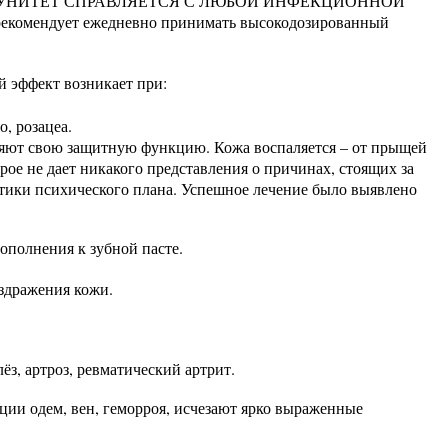
ществ. ИММУНИТЕТ СПРАВЛЯЕТСЯ С ЛЮБОЙ ИНФЕКЦИОННОЙ
г рекомендует ежедневно принимать высокодозированный
й эффект возникает при:
, розацеа.
теряют свою защитную функцию. Кожа воспаляется – от прыщей
ое не дает никакого представления о причинах, стоящих за
тики психического плана. Успешное лечение было выявлено
ополнения к зубной пасте.
здражения кожи.
з, артроз, ревматический артрит.
ии одем, вен, геморроя, исчезают ярко выраженные