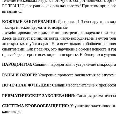
течение нескольких недель, потому что сопротивляемос
БОЛЕЗНЬЮ, все равно, как она называется! При этом при люб
витамин С.
КОЖНЫЕ ЗАБОЛЕВАНИЯ:
Дозировка 1-3 г/д наружно в ви
- аллергическом дерматите, псориазе,
- комбинированном применении внутренне и наружно при
тер
Здесь действует принцип: когда число возбудителей внутри т
до открытых глубоких ран. Нам всем знакомо обобщенное поня
симптомами. Как правило, это нарушение обмена веществ и г
при себорее, герпес всех видов и псориазе. Наблюдается улуч
ПАРОДОНТОЗ:
Санация пародонтоза и устранение микроорган
РАНЫ И ОЖОГИ:
Ускорение процесса заживления ран путем
ПОЧЕЧНАЯ ФУНКЦИЯ:
Санация воспалительных процессов
РЕВМАТИЧЕСКИЕ ЗАБОЛЕВАНИЯ:
Санация ревматических
СИСТЕМА КРОВООБРАЩЕНИЯ:
Улучшение эластичности 
капилляры.