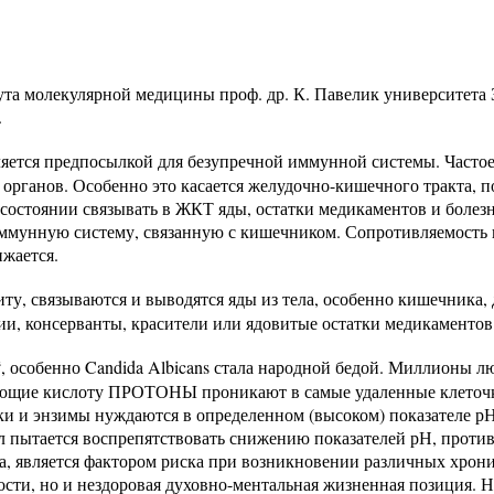
та молекулярной медицины проф. др. К. Павелик университета З
.
яется предпосылкой для безупречной иммунной системы. Частое 
органов. Особенно это касается желудочно-кишечного тракта, п
состоянии связывать в ЖКТ яды, остатки медикаментов и болезн
ммунную систему, связанную с кишечником. Сопротивляемость в
ижается.
ту, связываются и выводятся яды из тела, особенно кишечника, 
ции, консерванты, красители или ядовитые остатки медикаментов
особенно Candida Albicans стала народной бедой. Миллионы лю
ие кислоту ПРОТОНЫ проникают в самые удаленные клеточки 
и и энзимы нуждаются в определенном (высоком) показателе р
ил пытается воспрепятствовать снижению показателей рН, против
а, является фактором риска при возникновении различных хрони
 но и нездоровая духовно-ментальная жизненная позиция. Народ