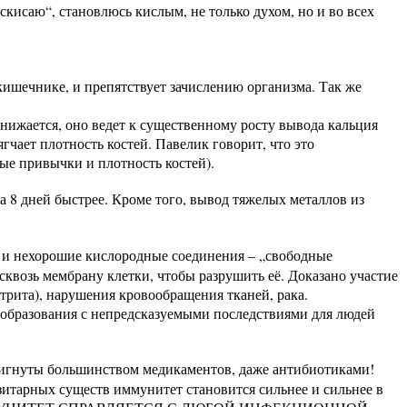
 „скисаю“, становлюсь кислым, не только духом, но и во всех
кишечнике, и препятствует зачислению организма. Так же
нижается, оно ведет к существенному росту вывода кальция
гчает плотность костей. Павелик говорит, что это
е привычки и плотность костей).
8 дней быстрее. Кроме того, вывод тяжелых металлов из
о и нехорошие кислородные соединения – „свободные
сквозь мембрану клетки, чтобы разрушить её. Доказано участие
трита), нарушения кровообращения тканей, рака.
зования с непредсказуемыми последствиями для людей
стигнуты большинством медикаментов, даже антибиотиками!
итарных существ иммунитет становится сильнее и сильнее в