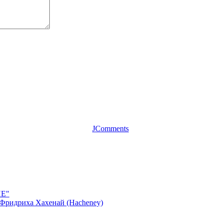
JComments
HE"
Фридриха Хахенай (Hacheney)