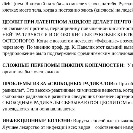
dich“ (нем. Я кислый на тебя – в смысле я злюсь на тебя. Русск
клетках моего тела, когда я постоянно злюсь (кислюсь) на людей
ЦЕОЛИТ ПРИ ЛАТЕНТНОМ АЦИДОЗЕ ДЕЛАЕТ НЕЧТО
он связывает протоны, первопричину повышенной кислотности (
НЕЙТРАЛИЗУЮТСЯ И ОСОБО КИСЛЫЕ РАКОВЫЕ КЛЕТК
ОСТЕОПОРОЗ: Когда с возрастом исчезают «буферные» возможно
через мочу. По мнению проф. др. К. Павелик этот кальций выво
предположение было подтверждено фремингемским исследовани
СЛОЖНЫЕ ПЕРЕЛОМЫ НИЖНИХ КОНЕЧНОСТЕЙ:
У п
организма был очень высок.
ПРОБЛЕМЫ ИЗ-ЗА «СВОБОДНЫХ РАДИКАЛОВ»:
При обм
радикалы“. Это высоко-реактивные химические вещества, котор
свободных радикалов в развитии следующих болезней: артериос
СВОБОДНЫЕ РАДИКАЛЫ СВЯЗЫВАЮТСЯ ЦЕОЛИТОМ в его полых 
упреждаются или останавливаются.
ИНФЕКЦИОННЫЕ БОЛЕЗНИ:
Вирусы, способные к выживан
Лучшее лекарство от инфекций всех видов – собственный имму