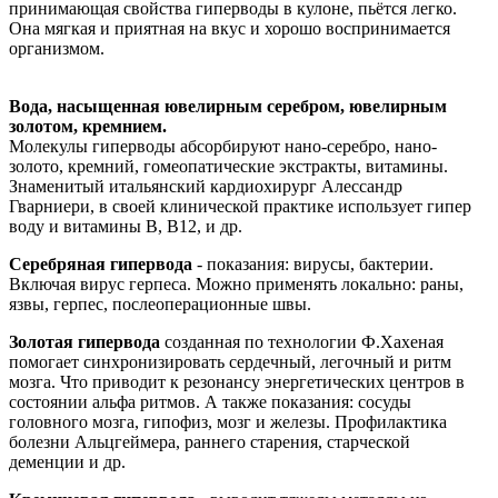
принимающая свойства гиперводы в кулоне, пьётся легко.
Она мягкая и приятная на вкус и хорошо воспринимается
организмом.
Вода, насыщенная ювелирным серебром, ювелирным
золотом,
кремнием.
Молекулы гиперводы абсорбируют нано-серебро, нано-
золото, кремний, гомеопатические экстракты, витамины.
Знаменитый итальянский кардиохирург Алессандр
Гварниери, в своей клинической практике использует гипер
воду и витамины B, B12, и др.
Серебряная гипервода
- показания: вирусы, бактерии.
Включая вирус герпеса. Можно применять локально: раны,
язвы, герпес, послеоперационные швы.
Золотая гипервода
созданная по технологии Ф.Хахеная
помогает синхронизировать сердечный, легочный и ритм
мозга. Что приводит к резонансу энергетических центро
в в
состоянии альфа ритмов.
А также показания: сосуды
головного мозга, гипофиз, мозг и железы. Профилактика
болезни Альцгеймера, раннего старения, старческой
деменции и др.