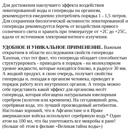
Для достижения наилучшего эффекта воздействия
левитированной воды и гиперводы на организм,
рекомендуется ежедневно употреблять порядка 1 - 1,5 литров.
Для сохранения биологической активности левитированной и
гиперводы рекомендуется беречь от воздействия прямого
солнечного света и хранить при температуре от +2С до +25С,
вдали от источников электромагнитного излучения.
УДОБНОЕ И УНИКАЛЬНОЕ ПРИМЕНЕНИЕ.
Важным
открытием в области исследования свойств гиперводы
Хахеная, стал тот факт, что гипервода обладает способностью
структурировать - приводить в порядок - на молекулярном
уровне жидкости, которые находятся близко, в радиусе 30 мм.
А жидкий продукт, в свою очередь, получает свойства
гиперводы и, попадая в организм человека, приводит в
порядок работу всех внутренних органов. А теперь можно
себе представить какой эффект для организма несёт
гипервода, которая обогащена натуральным ювелирным
серебром (золотом или кремнием). На сегодняшний день,
серебряная вода, это лучший производимый антибиотик.
Настолько хороший, что в Афганистане и в Ираке
американские войска используют серебряную воду.* Один
атом на 100 мл, что бы уничтожить все микробы в ране!
(больше об этом в фильме «Великая тайна воды»)