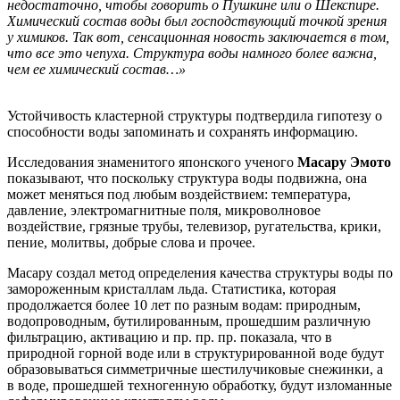
недостаточно, чтобы говорить о Пушкине или о Шекспире.
Химический состав воды был господствующий точкой зрения
у химиков. Так вот, сенсационная новость заключается в том,
что все это чепуха. Структура воды намного более важна,
чем ее химический состав…»
Устойчивость кластерной структуры подтвердила гипотезу о
способности воды запоминать и сохранять информацию.
Исследования знаменитого японского ученого
Масару Эмото
показывают, что поскольку структура воды подвижна, она
может меняться под любым воздействием: температура,
давление, электромагнитные поля, микроволновое
воздействие, грязные трубы, телевизор, ругательства, крики,
пение, молитвы, добрые слова и прочее.
Масару создал метод определения качества структуры воды по
замороженным кристаллам льда. Статистика, которая
продолжается более 10 лет по разным водам: природным,
водопроводным, бутилированным, прошедшим различную
фильтрацию, активацию и пр. пр. пр. показала, что в
природной горной воде или в структурированной воде будут
образовываться симметричные шестилучиковые снежинки, а
в воде, прошедшей техногенную обработку, будут изломанные