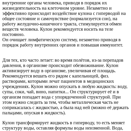
внутренние органы человека, приводя в порядок их
жизнедеятельность на клеточном уровне. Незаметно и
эффективно происходит воздействие кулона с гиперводой на
общее состояние и самочувствие (нормализуется сон), на
работу желудочно-кишечного тракта, стимулируется обмен
веществ человека. Кулон рекомендуется носить на теле
постоянно.
Он очищает лимфатическую систему, незаметно приводя в
порядок работу внутренних органов и повышая иммунитет.
Для тех, кто часто летает: во время полётов, из-за перепадов
давления, в организме происходит обезвоживание. Кулон
активизирует воду в организме, увеличивая её площадь.
Рекомендуется вешать его рядом с капельницей, физ.
растворами, которыми лечат пациентов в медицинских
учреждениях. Кулон можно опускать в любую жидкость: воду,
супы, соки, чай, вино, напитки... Он структурирует её и в
организм попадает вода с упорядоченной структурой. При
этом нужно следить за тем, чтобы металлическая часть не
соприкасалась с жидкостью, а была над ней (можно её держать
пальцами, опуская в жидкость).
Кулон трансформирует жидкость в гиперводу, то есть меняет
структуру воды, оставляя формулы воды неизменной. Вода,