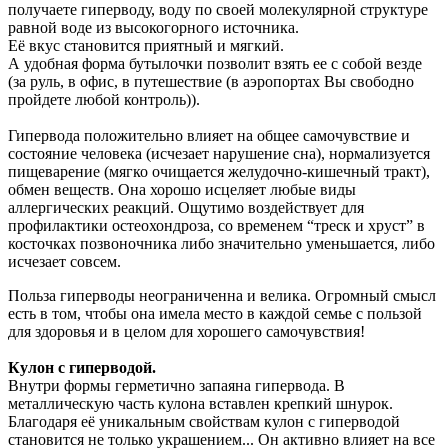
получаете гиперводу, воду по своей молекулярной структуре
равной воде из высокогорного источника.
Её вкус становится приятный и мягкий.
А удобная форма бутылочки позволит взять ее с собой везде
(за руль, в офис, в путешествие (в аэропортах Вы свободно
пройдете любой контроль)).
Гипервода положительно влияет на общее самочувствие и
состояние человека (исчезает нарушение сна), нормализуется
пищеварение (мягко очищается желудочно-кишечный тракт),
обмен веществ. Она хорошо исцеляет любые виды
аллергических реакций. Ощутимо воздействует для
профилактики остеохондроза, со временем “треск и хруст” в
косточках позвоночника либо значительно уменьшается, либо
исчезает совсем.
Польза гиперводы неограниченна и велика. Огромный смысл
есть в том, чтобы она имела место в каждой семье с пользой
для здоровья и в целом для хорошего самочувствия!
Кулон с гиперводой.
Внутри формы герметично запаяна гипервода. В
металлическую часть кулона вставлен крепкий шнурок.
Благодаря её уникальным свойствам кулон с гиперводой
становится не только украшением... Он активно влияет на все