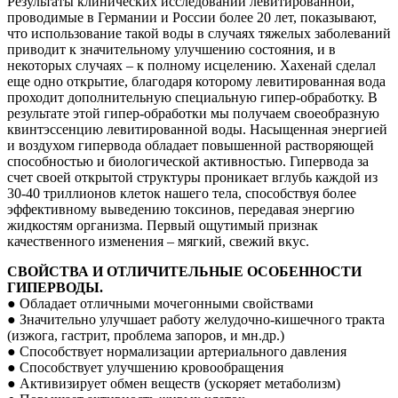
Результаты клинических исследований левитированной,
проводимые в Германии и России более 20 лет, показывают,
что использование такой воды в случаях тяжелых заболеваний
приводит к значительному улучшению состояния, и в
некоторых случаях – к полному исцелению. Хахенай сделал
еще одно открытие, благодаря которому левитированная вода
проходит дополнительную специальную гипер-обработку. В
результате этой гипер-обработки мы получаем своеобразную
квинтэссенцию левитированной воды. Насыщенная энергией
и воздухом гипервода обладает повышенной растворяющей
способностью и биологической активностью. Гипервода за
счет своей открытой структуры проникает вглубь каждой из
30-40 триллионов клеток нашего тела, способствуя более
эффективному выведению токсинов, передавая энергию
жидкостям организма. Первый ощутимый признак
качественного изменения – мягкий, свежий вкус.
СВОЙСТВА И ОТЛИЧИТЕЛЬНЫЕ ОСОБЕННОСТИ
ГИПЕРВОДЫ.
● Обладает отличными мочегонными свойствами
● Значительно улучшает работу желудочно-кишечного тракта
(изжога, гастрит, проблема запоров, и мн.др.)
● Способствует нормализации артериального давления
● Способствует улучшению кровообращения
● Активизирует обмен веществ (ускоряет метаболизм)