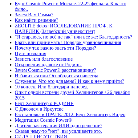
Курс Cosmic Power в Москве. 22-25 февраля. Как это
было..
Зачем Вам Гамма?
Как найти решение?
ZEOLITE detox: ИССЛЕДОВАНИЕ ПРОФ. К.
ПАВЕЛИК (Загребский университет)
"Я стараюсь, но всё не так" или все же: Благодарность?
Брать или принимать? Порядок уравновешивания
Почему так важно знать эти Порядки?
Путь познания
Зависть или благословение
Откровения вдалеке от Родины
Зачем Cosmic Power® расстановщику?
Избавиться или Освободиться навсегда
Служение. Что это для меня? И как к нему прийти?
10 копеек. Или благодари наперед
Опыт одной встречи друзей Хеллингеров / 26 декабря
2015
Берт Хеллингер о РОДИНЕ
С Джоэлем в Иркутске
Расстановка в ПРАГЕ. 2012. Берт Хеллингер. Видео
Медитация Cosmic Power®
Длительная терапия ИЛИ одно решение?
Сказав чему-то "нет", вы усиливаете это.
СИЛА ПРИСУТСТВИЯ