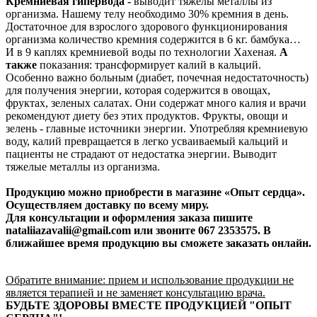
Кремниевая гипервода -
выводит тяжелы металлы из
организма. Нашему телу необходимо 30% кремния в день.
Достаточное для взрослого здорового функционирования
организма количество кремния содержится в 6 кг. бамбука…
И в 9 каплях кремниевой воды по технологии Хахеная.
А
также
показания: трансформирует калий в кальций.
Особенно важно больным (диабет, почечная недостаточность)
для получения энергии, которая содержится в овощах,
фруктах, зеленых салатах. Они содержат много калия и врачи
рекомендуют диету без этих продуктов. Фрукты, овощи и
зелень - главные источники энергии. Употребляя кремниевую
воду, калий превращается в легко усваиваемый кальций и
пациенты не страдают от недостатка энергии. Выводит
тяжелые металлы из организма.
Продукцию можно приобрести в магазине «Опыт сердца».
Осуществляем доставку по всему миру.
Для консультации и оформления заказа пишите
nataliiazavalii
@
gmail
.
com
или звоните 067 2353575. В
ближайшее время продукцию вы сможете заказать онлайн.
Обратите внимание: прием и использование продукции не
является терапией и не заменяет консультацию врача.
БУДЬТЕ ЗДОРОВЫ ВМЕСТЕ ПРОДУКЦИЕЙ "ОПЫТ