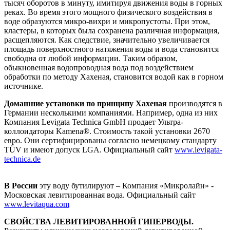
тысяч оборотов в минуту, имитируя движения воды в горных
реках. Во время этого мощного физического воздействия в
воде образуются микро-вихри и микропустоты. При этом,
кластеры, в которых была сохранена различная информация,
расщепляются. Как следствие, значительно увеличивается
площадь поверхностного натяжения воды и вода становится
свободна от любой информации. Таким образом,
обыкновенная водопроводная вода под воздействием
обработки по методу Хахеная, становится водой как в горном
источнике.
Домашние установки по принципу Хахеная
производятся в
Германии несколькими компаниями. Например, одна из них
Компания Levigata Technica GmbH продает Ультра-
коллоидаторы Kamena®. Стоимость такой установки 2670
евро. Они сертифицированы согласно немецкому стандарту
TÜV и имеют допуск LGA. Официальный сайт
www.levigata-
technica.de
В России
эту воду бутилируют – Компания «Микролайн» -
Московская левитированная вода. Официальный сайт
www.levitaqua.com
СВОЙСТВА ЛЕВИТИРОВАННОЙ ГИПЕРВОДЫ.