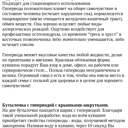
Подходит для стационарного использования.
Гипервода положительно влияет на общее самочувствие и
состояние человека (исчезает нарушение сна), нормализуется
пищеварение (мягко очищается желудочно-кишечный тракт),
обмен веществ. Она хорошо исцеляет любые виды
аллергических реакций. Ощутимо воздействует для
профилактики остеохондроза, со временем “треск и хруст” в
косточках позвоночника либо значительно уменьшается, либо
исчезает совсем.
Гипервода меняет вкусовые качества любой жидкости, делая
их приятными и мягкими. Красивая обтекаемая форма
кувшина порадует Ваш взор в доме, офисе, на рабочем или
сервировочном столе... Польза гиперводы неограниченна и
велика. Огромный смысл есть в том, чтобы она имела место в
каждой семье с пользой для здоровья и в целом для хорошего
самочувствия!
Бутылочка с гиперводой с крышками-закрутками.
На дне бутылочки находится шарик с гиперводой. Благодаря
такой уникальной разработке, вода во всём кувшине
приобретает свойства гиперводы - воды, получаемой методом
завихрения. Наливая воду в кувшин, через 10 секунд Вы