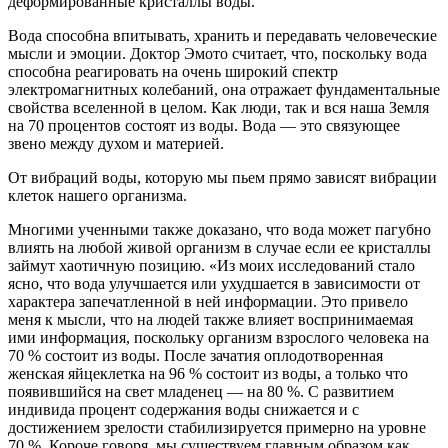
деформированные кристаллы воды.
Вода способна впитывать, хранить и передавать человеческие
мысли и эмоции. Доктор Эмото считает, что, поскольку вода
способна реагировать на очень широкий спектр
электромагнитных колебаний, она отражает фундаментальные
свойства вселенной в целом. Как люди, так и вся наша Земля
на 70 процентов состоят из воды. Вода — это связующее
звено между духом и материей.
От вибраций воды, которую мы пьем прямо зависят вибрации
клеток нашего организма.
Многими ученными также доказано, что вода может пагубно
влиять на любой живой организм в случае если ее кристаллы
займут хаотичную позицию. «Из моих исследований стало
ясно, что вода улучшается или ухудшается в зависимости от
характера запечатленной в ней информации. Это привело
меня к мысли, что на людей также влияет воспринимаемая
ими информация, поскольку организм взрослого человека на
70 % состоит из воды. После зачатия оплодотворенная
женская яйцеклетка на 96 % состоит из воды, а только что
появившийся на свет младенец — на 80 %. С развитием
индивида процент содержания воды снижается и с
достижением зрелости стабилизируется примерно на уровне
70 %. Короче говоря, мы существуем главным образом как