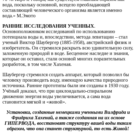
вода, поскольку основной, всецело преобладающей
составляющей человеческого организма является именно
вода.» М.Эмото
РАННИЕ ИССЛЕДОВАНИЯ УЧЕННЫХ
.
Основоположником исследований по использованию
потенциала воды и, впоследствии, метода левитации – стал
ученый Виктор Шаубергер (1885-1958), австрийский физик и
изобретатель. Он стремился раскрыть всю удивительную силу,
заложенную природой в воде. Бесценное наследие и знания,
которые он оставил, стали основой многих поразительных
разработок, в том числе Хахеная.
Шаубергер стремился создать аппарат, который позволил бы
человеку производить воду, имеющую качества природного
источника. Ранние прототипы были им созданы в 1930 году.
Учёный доказал, что при циклоидально-спиральном
движении энергия воды увеличивается, а сама вода
становится мягкой и «живой».
Установки, созданные немецкими ученными
Вилфрида и
Фридриха Хахенай
, а также созданная на их основе
ГИПЕРВОДА, восстановят структуру вашей воды таким
образом, что она станет структурной, то есть Живой!