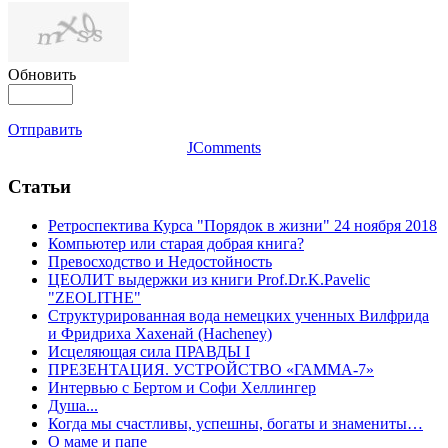
Обновить
Отправить
JComments
Статьи
Ретроспектива Курса "Порядок в жизни" 24 ноября 2018
Компьютер или старая добрая книга?
Превосходство и Недостойность
ЦЕОЛИТ выдержки из книги Prof.Dr.K.Pavelic
"ZEOLITHE"
Структурированная вода немецких ученных Вилфрида
и Фридриха Хахенай (Hacheney)
Исцеляющая сила ПРАВДЫ I
ПРЕЗЕНТАЦИЯ. УСТРОЙСТВО «ГАММА-7»
Интервью с Бертом и Софи Хеллингер
Душа...
Когда мы счастливы, успешны, богаты и знамениты…
О маме и папе