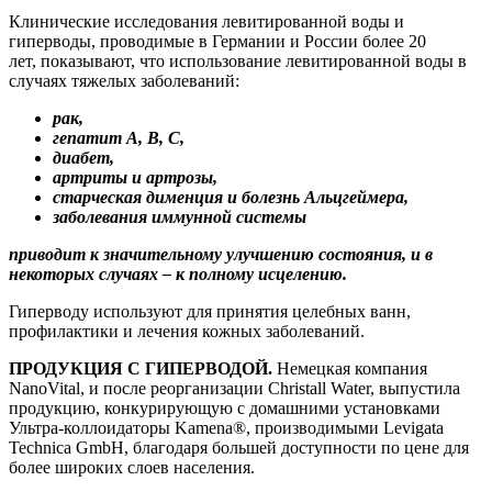
Клинические исследования левитированной воды и
гиперводы, проводимые в Германии и России более 20
лет, показывают, что использование левитированной воды в
случаях тяжелых заболеваний:
рак,
гепатит А, В, С,
диабет,
артриты и артрозы,
старческая дименция и болезнь Альцгеймера,
заболевания иммунной системы
приводит к значительному улучшению состояния, и в
некоторых случаях – к полному исцелению.
Гиперводу используют для принятия целебных ванн,
профилактики и лечения кожных заболеваний.
ПРОДУКЦИЯ С ГИПЕРВОДОЙ.
Немецкая компания
NanoVital, и после реорганизации Christall Water, выпустила
продукцию, конкурирующую с домашними установками
Ультра-коллоидаторы Kamena®, производимыми Levigata
Technica GmbH, благодаря большей доступности по цене для
более широких слоев населения.