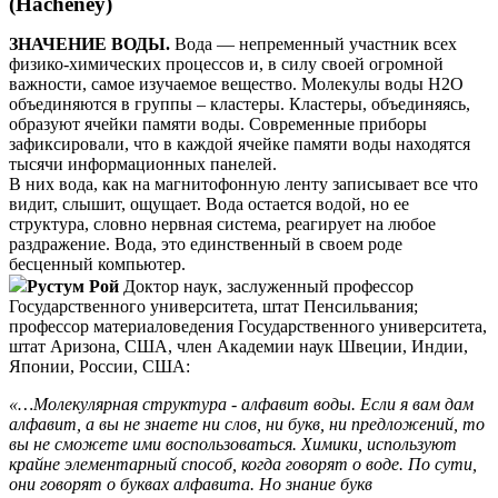
(Hacheney)
ЗНАЧЕНИЕ ВОДЫ.
Вода — непременный участник всех
физико-химических процессов и, в силу своей огромной
важности, самое изучаемое вещество. Молекулы воды Н2О
объединяются в группы – кластеры. Кластеры, объединяясь,
образуют ячейки памяти воды. Современные приборы
зафиксировали, что в каждой ячейке памяти воды находятся
тысячи информационных панелей.
В них вода, как на магнитофонную ленту записывает все что
видит, слышит, ощущает. Вода остается водой, но ее
структура, словно нервная система, реагирует на любое
раздражение. Вода, это единственный в своем роде
бесценный компьютер.
Рустум Рой
Доктор наук, заслуженный профессор
Государственного университета, штат Пенсильвания;
профессор материаловедения Государственного университета,
штат Аризона, США, член Академии наук Швеции, Индии,
Японии, России, США:
«…Молекулярная структура - алфавит воды. Если я вам дам
алфавит, а вы не знаете ни слов, ни букв, ни предложений, то
вы не сможете ими воспользоваться. Химики, используют
крайне элементарный способ, когда говорят о воде. По сути,
они говорят о буквах алфавита. Но знание букв