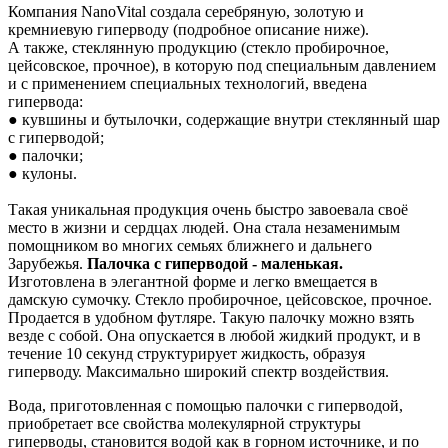
Компания NanoVital создала серебряную, золотую и
кремниевую гиперводу (подробное описание ниже).
А также, стеклянную продукцию (стекло пробирочное,
цейсовское, прочное), в которую под специальным давлением
и с применением специальных технологий, введена
гипервода:
● кувшины и бутылочки, содержащие внутри стеклянный шар
с гиперводой;
● палочки;
● кулоны.
Такая уникальная продукция очень быстро завоевала своё
место в жизни и сердцах людей. Она стала незаменимым
помощником во многих семьях ближнего и дальнего
Зарубежья.
Палочка с гиперводой - маленькая.
Изготовлена в элегантной форме и легко вмещается в
дамскую сумочку. Стекло пробирочное, цейсовское, прочное.
Продается в удобном футляре. Такую палочку можно взять
везде с собой. Она опускается в любой жидкий продукт, и в
течение 10 секунд структурирует жидкость, образуя
гиперводу. Максимально широкий спектр воздействия.
Вода, приготовленная с помощью палочки с гиперводой,
приобретает все свойства молекулярной структуры
гиперводы, становится водой как в горном источнике, и по