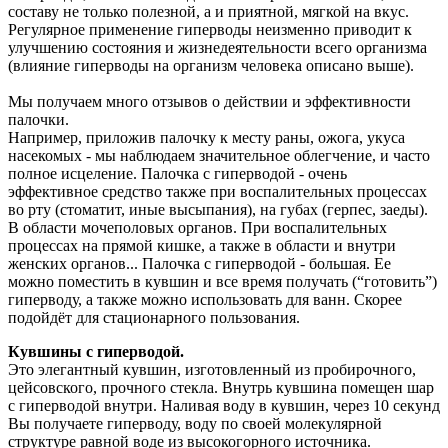
составу не только полезной, а и приятной, мягкой на вкус.
Регулярное применение гиперводы неизменно приводит к
улучшению состояния и жизнедеятельности всего организма
(влияние гиперводы на организм человека описано выше).
Мы получаем много отзывов о действии и эффективности
палочки.
Например, приложив палочку к месту раны, ожога, укуса
насекомых - мы наблюдаем значительное облегчение, и часто
полное исцеление. Палочка с гиперводой - очень
эффективное средство также при воспалительных процессах
во рту (стоматит, иные высыпания), на губах (герпес, заеды).
В области мочеполовых органов. При воспалительных
процессах на прямой кишке, а также в области и внутри
женских органов... Палочка с гиперводой - большая. Ее
можно поместить в кувшин и все время получать (“готовить”)
гиперводу, а также можно использовать для ванн. Скорее
подойдёт для стационарного пользования.
Кувшины с гиперводой.
Это элегантный кувшин, изготовленный из пробирочного,
цейсовского, прочного стекла. Внутрь кувшина помещен шар
с гиперводой внутри. Наливая воду в кувшин, через 10 секунд
Вы получаете гиперводу, воду по своей молекулярной
структуре равной воде из высокогорного источника.