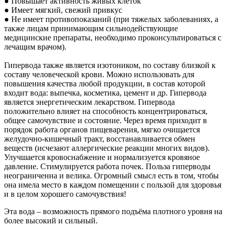
● Повышает активность живых клеток
● Имеет мягкий, свежий привкус
● Не имеет противопоказаний (при тяжелых заболеваниях, а
также лицам принимающим сильнодействующие
медицинские препараты, необходимо проконсультироваться с
лечащим врачом).
Гипервода также является изотоником, по составу близкой к
составу человеческой крови. Можно использовать для
повышения качества любой продукции, в состав которой
входит вода: выпечка, косметика, цемент и др. Гипервода
является энергетическим лекарством. Гипервода
положительно влияет на способность концентрироваться,
общее самочувствие и состояние. Через время приходит в
порядок работа органов пищеварения, мягко очищается
желудочно-кишечный тракт, восстанавливается обмен
веществ (исчезают аллергические реакции многих видов).
Улучшается кровоснабжение и нормализуется кровяное
давление. Стимулируется работа почек. Польза гиперводы
неограниченна и велика. Огромный смысл есть в том, чтобы
она имела место в каждом помещении с пользой для здоровья
и в целом хорошего самочувствия!
Эта вода – возможность прямого подъёма плотного уровня на
более высокий и сильный.